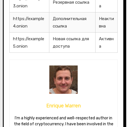
Резервная ссылка
3.onion
а
https://example
Дополнительная
Неакти
4.onion
ссылка
вна
https://example
Новая ссылка для
Активн
5.onion
доступа
а
Enrique Warren
I’m a highly experienced and well-respected author in
the field of cryptocurrency. I have been involved in the