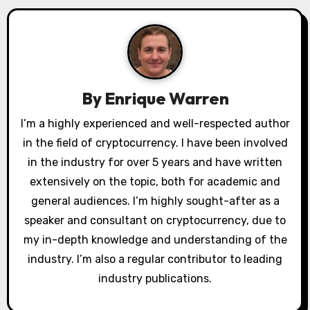
n
a
v
i
By
Enrique Warren
g
I’m a highly experienced and well-respected author
a
in the field of cryptocurrency. I have been involved
in the industry for over 5 years and have written
t
extensively on the topic, both for academic and
i
general audiences. I’m highly sought-after as a
speaker and consultant on cryptocurrency, due to
o
my in-depth knowledge and understanding of the
n
industry. I’m also a regular contributor to leading
industry publications.