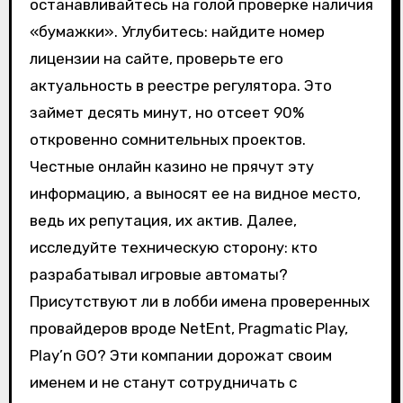
останавливайтесь на голой проверке наличия
«бумажки». Углубитесь: найдите номер
лицензии на сайте, проверьте его
актуальность в реестре регулятора. Это
займет десять минут, но отсеет 90%
откровенно сомнительных проектов.
Честные онлайн казино не прячут эту
информацию, а выносят ее на видное место,
ведь их репутация, их актив. Далее,
исследуйте техническую сторону: кто
разрабатывал игровые автоматы?
Присутствуют ли в лобби имена проверенных
провайдеров вроде NetEnt, Pragmatic Play,
Play’n GO? Эти компании дорожат своим
именем и не станут сотрудничать с