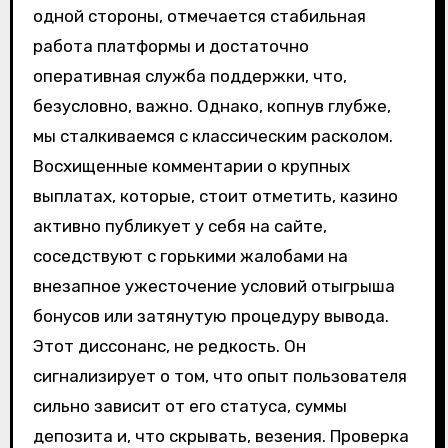
одной стороны, отмечается стабильная
работа платформы и достаточно
оперативная служба поддержки, что,
безусловно, важно. Однако, копнув глубже,
мы сталкиваемся с классическим расколом.
Восхищенные комментарии о крупных
выплатах, которые, стоит отметить, казино
активно публикует у себя на сайте,
соседствуют с горькими жалобами на
внезапное ужесточение условий отыгрыша
бонусов или затянутую процедуру вывода.
Этот диссонанс, не редкость. Он
сигнализирует о том, что опыт пользователя
сильно зависит от его статуса, суммы
депозита и, что скрывать, везения. Проверка