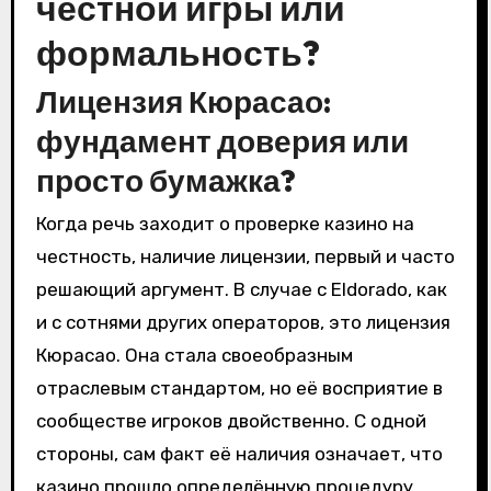
честной игры или
формальность?
Лицензия Кюрасао:
фундамент доверия или
просто бумажка?
Когда речь заходит о проверке казино на
честность, наличие лицензии, первый и часто
решающий аргумент. В случае с Eldorado, как
и с сотнями других операторов, это лицензия
Кюрасао. Она стала своеобразным
отраслевым стандартом, но её восприятие в
сообществе игроков двойственно. С одной
стороны, сам факт её наличия означает, что
казино прошло определённую процедуру