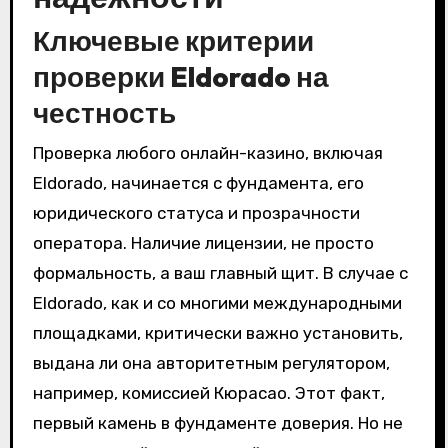
Ключевые критерии
проверки Eldorado на
честность
Проверка любого онлайн-казино, включая
Eldorado, начинается с фундамента, его
юридического статуса и прозрачности
оператора. Наличие лицензии, не просто
формальность, а ваш главный щит. В случае с
Eldorado, как и со многими международными
площадками, критически важно установить,
выдана ли она авторитетным регулятором,
например, комиссией Кюрасао. Этот факт,
первый камень в фундаменте доверия. Но не