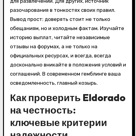
для развлечений. Для других, источник
разочарования в тонкостях своих правил.
Вывод прост: доверять стоит не только
обещаниям, но и холодным фактам. Изучайте
историю выплат, читайте независимые
отзывы на форумах, а не только на
официальных ресурсах, и всегда, всегда
досконально вникайте в положения условий и
соглашений. В современном гемблинге ваша
осведомленность, главный козырь.
Как проверить Eldorado
на честность:
ключевые критерии
надежности