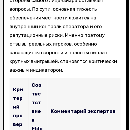
стороны самого лицензиара оставляет
вопросы. По сути, основная тяжесть
обеспечения честности ложится на
внутренний контроль оператора и его
репутационные риски. Именно поэтому
отзывы реальных игроков, особенно
касающиеся скорости и полноты выплат
крупных выигрышей, становятся критически
важным индикатором.
Соо
Кри
тве
тер
тст
ий
вие
Комментарий экспертов
про
в
вер
Eldo