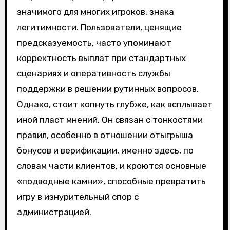
значимого для многих игроков, знака
легитимности. Пользователи, ценящие
предсказуемость, часто упоминают
корректность выплат при стандартных
сценариях и оперативность службы
поддержки в решении рутинных вопросов.
Однако, стоит копнуть глубже, как всплывает
иной пласт мнений. Он связан с тонкостями
правил, особенно в отношении отыгрыша
бонусов и верификации, именно здесь, по
словам части клиентов, и кроются основные
«подводные камни», способные превратить
игру в изнурительный спор с
администрацией.