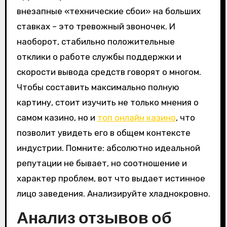
внезапные «технические сбои» на больших
ставках – это тревожный звоночек. И
наоборот, стабильно положительные
отклики о работе службы поддержки и
скорости вывода средств говорят о многом.
Чтобы составить максимально полную
картину, стоит изучить не только мнения о
самом казино, но и
топ онлайн казино
, что
позволит увидеть его в общем контексте
индустрии. Помните: абсолютно идеальной
репутации не бывает, но соотношение и
характер проблем, вот что выдает истинное
лицо заведения. Анализируйте хладнокровно.
Анализ отзывов об