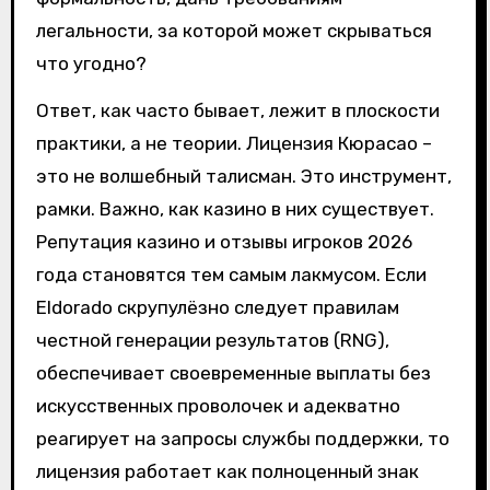
легальности, за которой может скрываться
что угодно?
Ответ, как часто бывает, лежит в плоскости
практики, а не теории. Лицензия Кюрасао –
это не волшебный талисман. Это инструмент,
рамки. Важно, как казино в них существует.
Репутация казино и отзывы игроков 2026
года становятся тем самым лакмусом. Если
Eldorado скрупулёзно следует правилам
честной генерации результатов (RNG),
обеспечивает своевременные выплаты без
искусственных проволочек и адекватно
реагирует на запросы службы поддержки, то
лицензия работает как полноценный знак