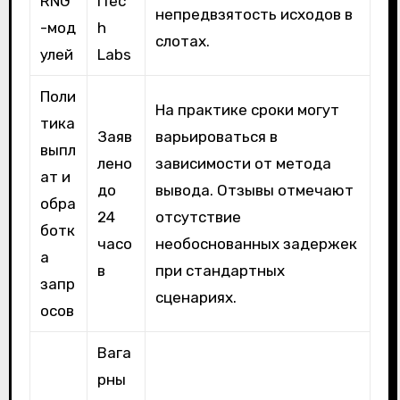
RNG
iTec
непредвзятость исходов в
-мод
h
слотах.
улей
Labs
Поли
На практике сроки могут
тика
Заяв
варьироваться в
выпл
лено
зависимости от метода
ат и
до
вывода. Отзывы отмечают
обра
24
отсутствие
ботк
часо
необоснованных задержек
а
в
при стандартных
запр
сценариях.
осов
Вага
рны