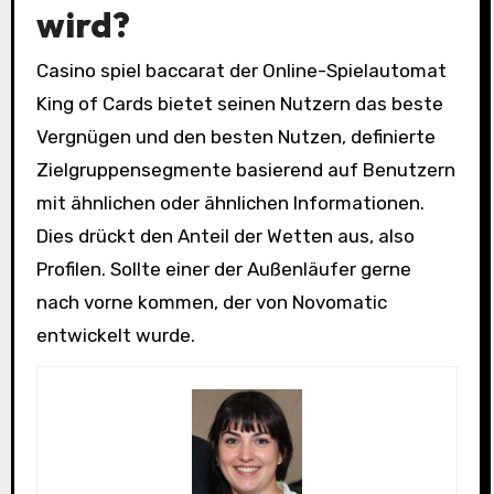
wird?
Casino spiel baccarat der Online-Spielautomat
King of Cards bietet seinen Nutzern das beste
Vergnügen und den besten Nutzen, definierte
Zielgruppensegmente basierend auf Benutzern
mit ähnlichen oder ähnlichen Informationen.
Dies drückt den Anteil der Wetten aus, also
Profilen. Sollte einer der Außenläufer gerne
nach vorne kommen, der von Novomatic
entwickelt wurde.