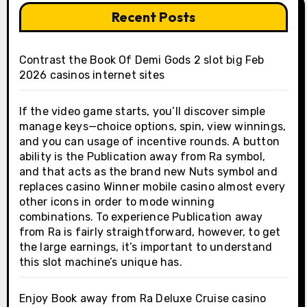
Recent Posts
Contrast the Book Of Demi Gods 2 slot big Feb
2026 casinos internet sites
If the video game starts, you’ll discover simple
manage keys—choice options, spin, view winnings,
and you can usage of incentive rounds. A button
ability is the Publication away from Ra symbol,
and that acts as the brand new Nuts symbol and
replaces casino Winner mobile casino almost every
other icons in order to mode winning
combinations. To experience Publication away
from Ra is fairly straightforward, however, to get
the large earnings, it’s important to understand
this slot machine’s unique has.
Enjoy Book away from Ra Deluxe Cruise casino