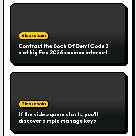
Blockchain
Contrast the Book Of Demi Gods 2
slot big Feb 2026 casinos internet
sites
Blockchain
If the video game starts, you’ll
discover simple manage keys—
choice options, spin, view winnings,
and you can usage of incentive